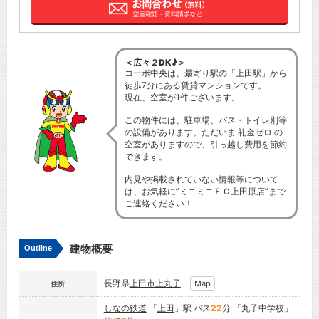
＜広々２DK♪＞
コーポ中央は、最寄り駅の「上田駅」から
徒歩7分にある賃貸マンションです。
現在、空室が1件ございます。
この物件には、駐車場、バス・トイレ別等
の設備があります。ただいま 礼金ゼロ の
空室がありますので、引っ越し費用を節約
できます。
内見や掲載されていない情報等について
は、お気軽に”ミニミニＦＣ上田原店”まで
ご連絡ください！
建物概要
Outline
長野県
上田市
上丸子
Map
住所
しなの鉄道
「
上田
」駅 バス
22
分 「丸子中学校」