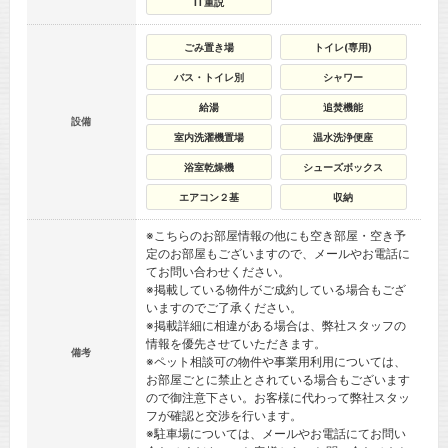
IT重説
ごみ置き場
トイレ(専用)
バス・トイレ別
シャワー
給湯
追焚機能
設備
室内洗濯機置場
温水洗浄便座
浴室乾燥機
シューズボックス
エアコン２基
収納
※こちらのお部屋情報の他にも空き部屋・空き予
定のお部屋もございますので、メールやお電話に
てお問い合わせください。
※掲載している物件がご成約している場合もござ
いますのでご了承ください。
※掲載詳細に相違がある場合は、弊社スタッフの
情報を優先させていただきます。
備考
※ペット相談可の物件や事業用利用については、
お部屋ごとに禁止とされている場合もございます
ので御注意下さい。お客様に代わって弊社スタッ
フが確認と交渉を行います。
※駐車場については、メールやお電話にてお問い