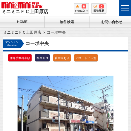
0
0
tog
ミニミニＦＣ上田原店
お気に入り
閲覧履歴
me
HOME
物件検索
お問い合わせ
ミニミニＦＣ上田原店
コーポ中央
マンション
コーポ中央
Mansion
仲介手数料半額
礼金ゼロ
駐車場あり
バス・トイレ別