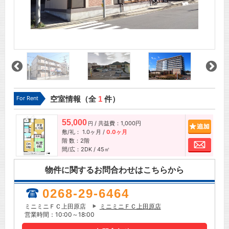
For Rent
空室情報（全
1
件）
55,000
/ 共益費：1,000円
追加
円
敷/礼：
1.0ヶ月
/
0.0ヶ月
階 数：2階
お問
間/広：2DK / 45㎡
物件に関するお問合わせはこちらから
0268-29-6464
ミニミニＦＣ上田原店
ミニミニＦＣ上田原店
営業時間：10:00～18:00