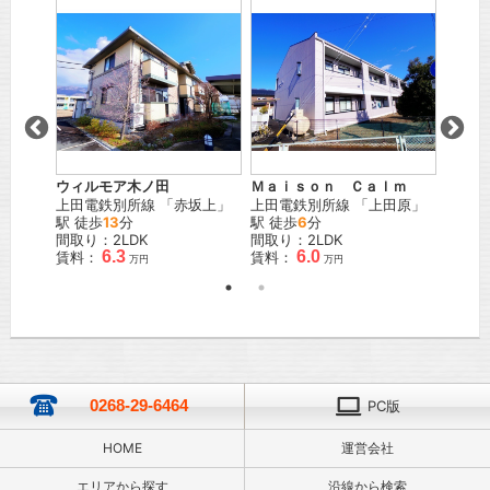
ウィルモア木ノ田
Ｍａｉｓｏｎ Ｃａｌｍ
メゾン
駅 徒歩
上田電鉄別所線
「
赤坂上
」
上田電鉄別所線
「
上田原
」
しなの
駅 徒歩
13
分
駅 徒歩
6
分
40
分
間取り：2LDK
間取り：2LDK
間取り
6.3
6.0
賃料：
賃料：
賃料：
万円
万円
0268-29-6464
PC版
HOME
運営会社
エリアから探す
沿線から検索