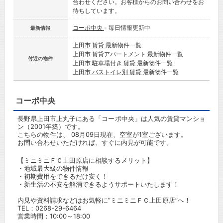
合わせください。お客様からのお問い合わせをお
待ちしています。
コーポ中央
- 毎日情報更新中
最新情報
上田市 賃貸
最新物件一覧
上田市 賃貸アパートメント
最新物件一覧
付近の物件
上田市 駐車場付き 賃貸
最新物件一覧
上田市 バストイレ別 賃貸
最新物件一覧
コーポ中央
長野県上田市上丸子にある「コーポ中央」は人気の賃貸マンショ
ン（2001年築）です。
こちらの物件は、 08月09日現在、空室が1室ございます。
お問い合わせいただければ、すぐに内見が可能です。
【ミニミニＦＣ上田原店に相談するメリット】
・地域最大級の物件情報
・初期費用をできるだけ安く！
・新生活の不安を解消できるようサポートいたします！
内見や資料請求などはお気軽に”ミニミニＦＣ上田原店”へ！
TEL：
0268-29-6464
営業時間：10:00～18:00