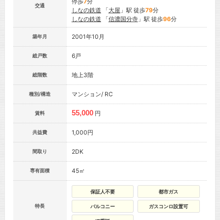
停歩
7
分
交通
しなの鉄道
「
大屋
」駅 徒歩
79
分
しなの鉄道
「
信濃国分寺
」駅 徒歩
96
分
2001年10月
築年月
6戸
総戸数
地上3階
総階数
マンション/ RC
種別/構造
55,000
円
賃料
1,000円
共益費
2DK
間取り
45㎡
専有面積
保証人不要
都市ガス
特長
バルコニー
ガスコンロ設置可