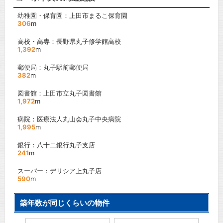
幼稚園・保育園：上田市まるこ保育園
306
m
高校・高専：長野県丸子修学館高校
1,392
m
郵便局：丸子駅前郵便局
382
m
図書館：上田市立丸子図書館
1,972
m
病院：医療法人丸山会丸子中央病院
1,995
m
銀行：八十二銀行丸子支店
241
m
スーパー：デリシア上丸子店
590
m
築年数が同じくらいの物件