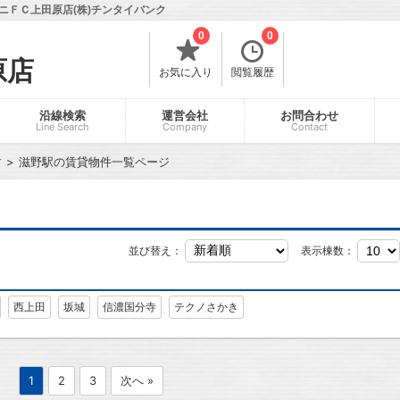
ニＦＣ上田原店(株)チンタイバンク
0
0
原店
お気に入り
閲覧履歴
沿線検索
運営会社
お問合わせ
Line Search
Company
Contact
す
滋野駅の賃貸物件一覧ページ
並び替え：
表示棟数：
西上田
坂城
信濃国分寺
テクノさかき
1
2
3
次へ »