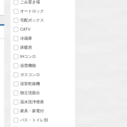
ごみ置き場
オートロック
宅配ボックス
CATV
冷蔵庫
床暖房
IHコンロ
追焚機能
ガスコンロ
浴室乾燥機
独立洗面台
温水洗浄便座
家具・家電付
バス・トイレ別
問合わせ