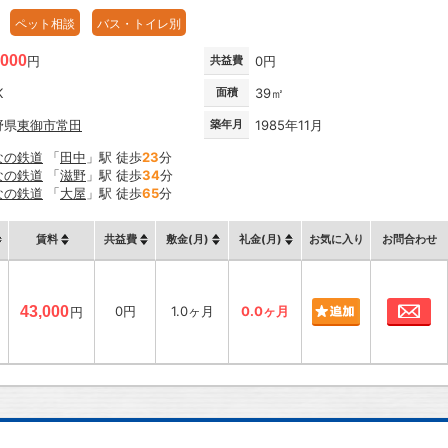
ペット相談
バス・トイレ別
,000
円
共益費
0円
K
面積
39㎡
野県
東御市
常田
築年月
1985年11月
なの鉄道
「
田中
」駅 徒歩
23
分
なの鉄道
「
滋野
」駅 徒歩
34
分
なの鉄道
「
大屋
」駅 徒歩
65
分
賃料
共益費
敷金(月)
礼金(月)
お気に入り
お問合わせ
お
43,000
0円
1.0ヶ月
0.0ヶ月
円