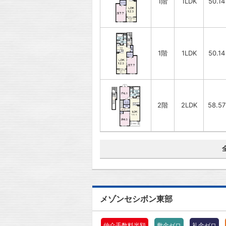
1階
1LDK
50.1
1階
1LDK
50.1
2階
2LDK
58.5
メゾンセシボン東部
仲介手数料半額
敷金ゼロ
礼金ゼロ