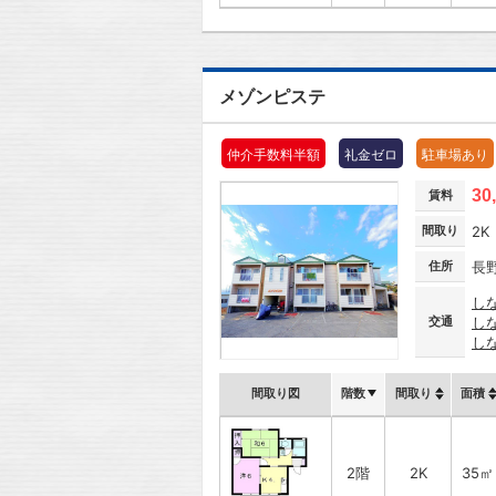
メゾンピステ
仲介手数料半額
礼金ゼロ
駐車場あり
30
賃料
間取り
2K
住所
長
し
交通
し
し
間取り図
階数
間取り
面積
2階
2K
35㎡