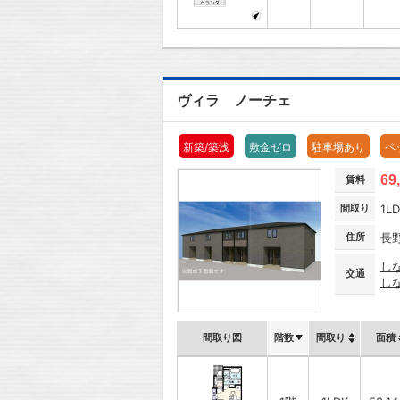
ヴィラ ノーチェ
新築/築浅
敷金ゼロ
駐車場あり
ペ
69
賃料
間取り
1LD
住所
長
し
交通
し
間取り図
階数
間取り
面積