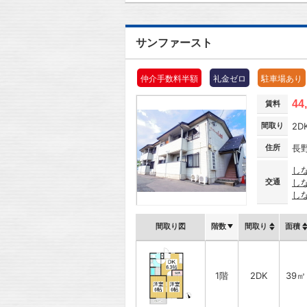
サンファースト
仲介手数料半額
礼金ゼロ
駐車場あり
44
賃料
間取り
2D
住所
長
し
交通
し
し
間取り図
階数
間取り
面積
1階
2DK
39㎡