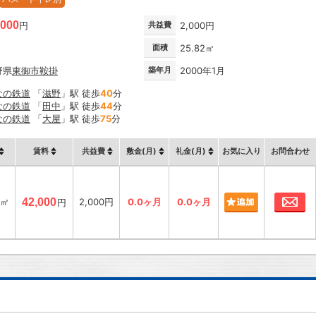
,000
円
共益費
2,000円
面積
25.82㎡
野県
東御市
鞍掛
築年月
2000年1月
なの鉄道
「
滋野
」駅 徒歩
40
分
なの鉄道
「
田中
」駅 徒歩
44
分
なの鉄道
「
大屋
」駅 徒歩
75
分
賃料
共益費
敷金(月)
礼金(月)
お気に入り
お問合わせ
お
2㎡
42,000
2,000円
0.0ヶ月
0.0ヶ月
円