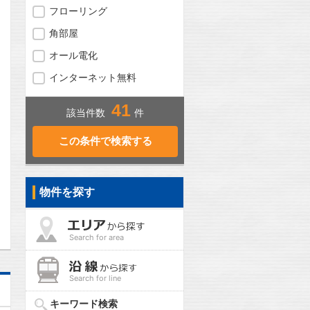
フローリング
角部屋
オール電化
インターネット無料
41
該当件数
件
物件を探す
問合わせ
Search for area
Search for line
キーワード検索