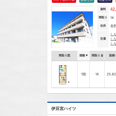
42
賃料
間取り
1K
住所
長
し
交通
し
し
間取り図
階数
間取り
面積
1階
1K
25.8
伊豆宮ハイツ