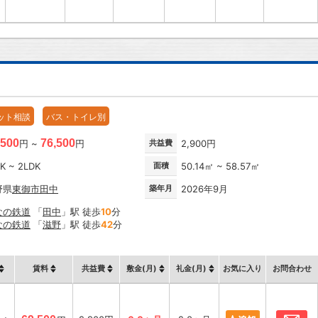
ット相談
バス・トイレ別
,500
76,500
円 ~
円
共益費
2,900円
K ~ 2LDK
面積
50.14㎡ ~ 58.57㎡
野県
東御市
田中
築年月
2026年9月
なの鉄道
「
田中
」駅 徒歩
10
分
なの鉄道
「
滋野
」駅 徒歩
42
分
賃料
共益費
敷金(月)
礼金(月)
お気に入り
お問合わせ
お