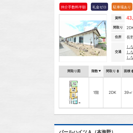
仲介手数料半額
礼金ゼロ
駐車場あり
43
賃料
間取り
2D
住所
長
し
交通
し
し
間取り図
階数
間取り
面積
1階
2DK
39㎡
パールハイツＡ（本海野）