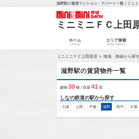
滋野駅の賃貸マンション・アパート一覧｜ミニミ
ミニミニＦＣ上田
ホーム
エリア検索
Home
Area Search
ミニミニＦＣ上田原店
地域・路線から探
滋野駅の賃貸物件一覧
30
41
建物
棟 / 部屋
室
しなの鉄道の駅から探す
小諸
上田
戸倉
滋野
田中
大屋