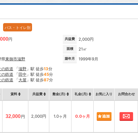
バス・トイレ別
,000
円
共益費
2,000円
面積
21㎡
野県
東御市
滋野
築年月
1999年9月
なの鉄道
「
滋野
」駅 徒歩
13
分
なの鉄道
「
田中
」駅 徒歩
45
分
なの鉄道
「
大屋
」駅 徒歩
87
分
賃料
共益費
敷金(月)
礼金(月)
お気に入り
お問合わせ
お
32,000
2,000円
1.0ヶ月
0.0ヶ月
円