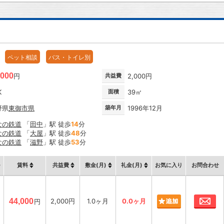
ペット相談
バス・トイレ別
,000
円
共益費
2,000円
K
面積
39㎡
野県
東御市
県
築年月
1996年12月
なの鉄道
「
田中
」駅 徒歩
14
分
なの鉄道
「
大屋
」駅 徒歩
48
分
なの鉄道
「
滋野
」駅 徒歩
53
分
賃料
共益費
敷金(月)
礼金(月)
お気に入り
お問合わせ
お
44,000
2,000円
1.0ヶ月
0.0ヶ月
円