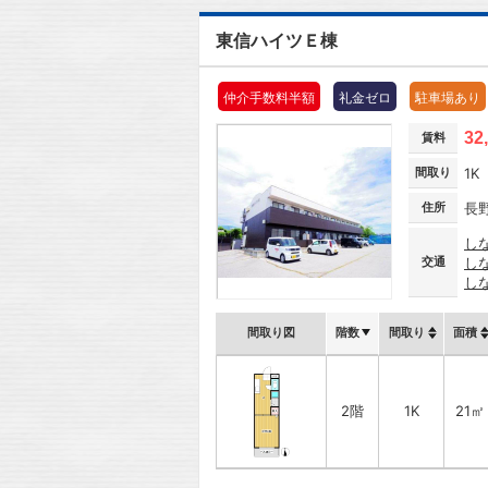
東信ハイツＥ棟
仲介手数料半額
礼金ゼロ
駐車場あり
32
賃料
間取り
1K
住所
長
し
交通
し
し
間取り図
階数
間取り
面積
2階
1K
21㎡