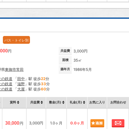
バス・トイレ別
,000
円
共益費
3,000円
面積
35㎡
野県
東御市
常田
築年月
1986年5月
なの鉄道
「
田中
」駅 徒歩
22
分
なの鉄道
「
滋野
」駅 徒歩
33
分
なの鉄道
「
大屋
」駅 徒歩
60
分
賃料
共益費
敷金(月)
礼金(月)
お気に入り
お問合わせ
お
30,000
3,000円
1.0ヶ月
0.0ヶ月
円