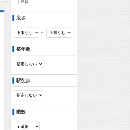
戸建
広さ
～
築年数
駅徒歩
階数
問合わせ