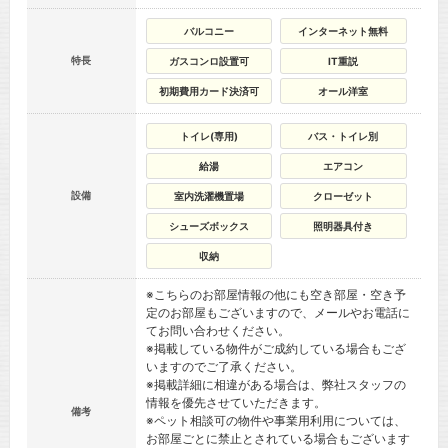
バルコニー
インターネット無料
特長
ガスコンロ設置可
IT重説
初期費用カード決済可
オール洋室
トイレ(専用)
バス・トイレ別
給湯
エアコン
設備
室内洗濯機置場
クローゼット
シューズボックス
照明器具付き
収納
※こちらのお部屋情報の他にも空き部屋・空き予
定のお部屋もございますので、メールやお電話に
てお問い合わせください。
※掲載している物件がご成約している場合もござ
いますのでご了承ください。
※掲載詳細に相違がある場合は、弊社スタッフの
情報を優先させていただきます。
備考
※ペット相談可の物件や事業用利用については、
お部屋ごとに禁止とされている場合もございます