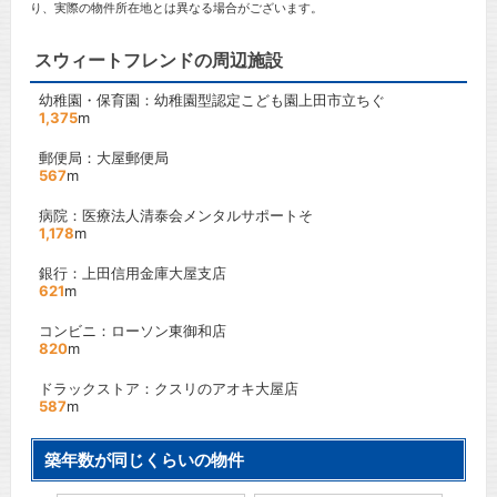
り、実際の物件所在地とは異なる場合がございます。
スウィートフレンドの周辺施設
幼稚園・保育園：幼稚園型認定こども園上田市立ちぐ
1,375
m
郵便局：大屋郵便局
567
m
病院：医療法人清泰会メンタルサポートそ
1,178
m
銀行：上田信用金庫大屋支店
621
m
コンビニ：ローソン東御和店
820
m
ドラックストア：クスリのアオキ大屋店
587
m
築年数が同じくらいの物件