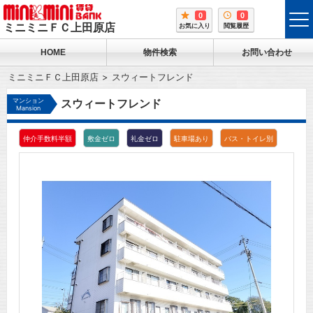
0
0
tog
ミニミニＦＣ上田原店
お気に入り
閲覧履歴
me
HOME
物件検索
お問い合わせ
ミニミニＦＣ上田原店
スウィートフレンド
マンション
スウィートフレンド
Mansion
仲介手数料半額
敷金ゼロ
礼金ゼロ
駐車場あり
バス・トイレ別