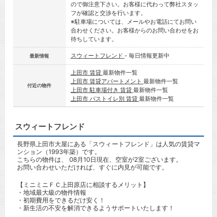
ので御注意下さい。お客様に代わって弊社スタッ
フが確認と交渉を行います。
※駐車場については、メールやお電話にてお問い
合わせください。お客様からのお問い合わせをお
待ちしています。
スウィートフレンド
- 毎日情報更新中
最新情報
上田市 賃貸
最新物件一覧
上田市 賃貸アパートメント
最新物件一覧
付近の物件
上田市 駐車場付き 賃貸
最新物件一覧
上田市 バストイレ別 賃貸
最新物件一覧
スウィートフレンド
長野県上田市大屋にある「スウィートフレンド」は人気の賃貸マ
ンション（1993年築）です。
こちらの物件は、 08月10日現在、空室が2室ございます。
お問い合わせいただければ、すぐに内見が可能です。
【ミニミニＦＣ上田原店に相談するメリット】
・地域最大級の物件情報
・初期費用をできるだけ安く！
・新生活の不安を解消できるようサポートいたします！