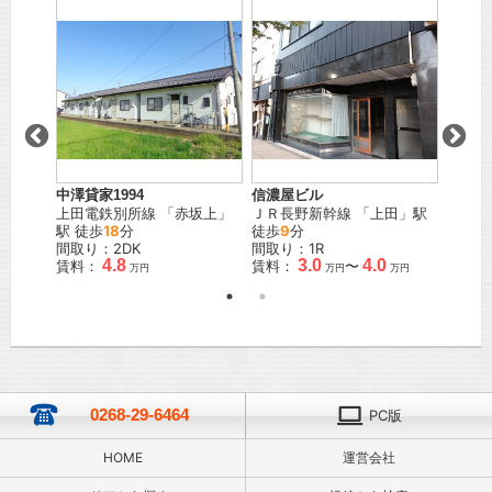
曽
中澤貸家1994
信濃屋ビル
コーポ
之郷
」
上田電鉄別所線
「
赤坂上
」
ＪＲ長野新幹線
「
上田
」駅
しなの
駅 徒歩
18
分
徒歩
9
分
40
分
間取り：2DK
間取り：1R
間取り
4.8
3.0
4.0
賃料：
賃料：
〜
賃料：
万円
万円
万円
0268-29-6464
PC版
HOME
運営会社