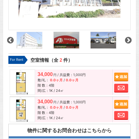
For Rent
空室情報（全
2
件）
34,000
/ 共益費：1,000円
追加
円
敷/礼：
0.0ヶ月
/
0.0ヶ月
階 数：4階
お問
間/広：1K / 24㎡
34,000
/ 共益費：1,000円
追加
円
敷/礼：
0.0ヶ月
/
0.0ヶ月
階 数：4階
お問
間/広：1K / 24㎡
物件に関するお問合わせはこちらから