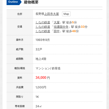
建物概要
Outline
長野県
上田市
大屋
Map
住所
しなの鉄道
「
大屋
」駅 徒歩
5
分
しなの鉄道
「
信濃国分寺
」駅 徒歩
33
分
交通
しなの鉄道
「
田中
」駅 徒歩
46
分
1993年9月
築年月
32戸
総戸数
地上4階
総階数
マンション/ 鉄骨造
種別/構造
34,000
円
賃料
1,000円
共益費
1K
間取り
24㎡
専有面積