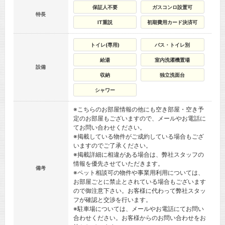
保証人不要
ガスコンロ設置可
特長
IT重説
初期費用カード決済可
トイレ(専用)
バス・トイレ別
給湯
室内洗濯機置場
設備
収納
独立洗面台
シャワー
※こちらのお部屋情報の他にも空き部屋・空き予
定のお部屋もございますので、メールやお電話に
てお問い合わせください。
※掲載している物件がご成約している場合もござ
いますのでご了承ください。
※掲載詳細に相違がある場合は、弊社スタッフの
情報を優先させていただきます。
備考
※ペット相談可の物件や事業用利用については、
お部屋ごとに禁止とされている場合もございます
ので御注意下さい。お客様に代わって弊社スタッ
フが確認と交渉を行います。
※駐車場については、メールやお電話にてお問い
合わせください。お客様からのお問い合わせをお