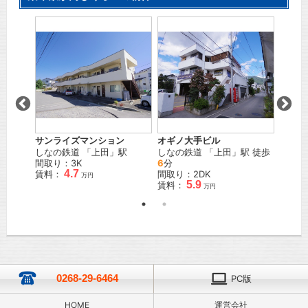
横林貸
駅 徒歩
上田電
徒歩
11
間取り
賃料：
サンライズマンション
オギノ大手ビル
しなの鉄道
「
上田
」駅
しなの鉄道
「
上田
」駅 徒歩
間取り：3K
6
分
4.7
賃料：
間取り：2DK
万円
5.9
賃料：
万円
0268-29-6464
PC版
HOME
運営会社