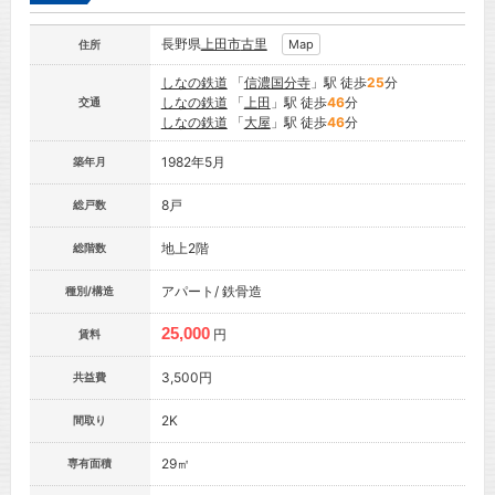
長野県
上田市
古里
Map
住所
しなの鉄道
「
信濃国分寺
」駅 徒歩
25
分
しなの鉄道
「
上田
」駅 徒歩
46
分
交通
しなの鉄道
「
大屋
」駅 徒歩
46
分
1982年5月
築年月
8戸
総戸数
地上2階
総階数
アパート/ 鉄骨造
種別/構造
25,000
円
賃料
3,500円
共益費
2K
間取り
29㎡
専有面積