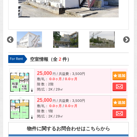
For Rent
空室情報（全
2
件）
25,000
/ 共益費：3,500円
追加
円
敷/礼：
0.0ヶ月
/
0.0ヶ月
階 数：2階
お問
間/広：2K / 29㎡
25,000
/ 共益費：3,500円
追加
円
敷/礼：
0.0ヶ月
/
0.0ヶ月
階 数：1階
お問
間/広：2K / 29㎡
物件に関するお問合わせはこちらから