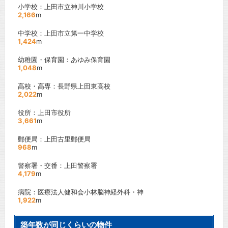
小学校：上田市立神川小学校
2,166
m
中学校：上田市立第一中学校
1,424
m
幼稚園・保育園：あゆみ保育園
1,048
m
高校・高専：長野県上田東高校
2,022
m
役所：上田市役所
3,661
m
郵便局：上田古里郵便局
968
m
警察署・交番：上田警察署
4,179
m
病院：医療法人健和会小林脳神経外科・神
1,922
m
築年数が同じくらいの物件