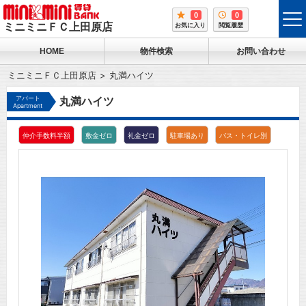
0
0
tog
ミニミニＦＣ上田原店
お気に入り
閲覧履歴
me
HOME
物件検索
お問い合わせ
ミニミニＦＣ上田原店
丸満ハイツ
アパート
丸満ハイツ
Apartment
仲介手数料半額
敷金ゼロ
礼金ゼロ
駐車場あり
バス・トイレ別