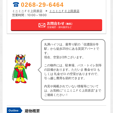
0268-29-6464
ミニミニＦＣ上田原店
ミニミニＦＣ上田原店
営業時間：10:00～18:00
丸満ハイツは、最寄り駅の「信濃国分寺
駅」から徒歩25分にある賃貸アパートで
す。
現在、空室が2件ございます。
この物件には、駐車場、バス・トイレ別等
の設備があります。ただいま 敷金ゼロ も
しくは 礼金ゼロ の空室がありますので、
引っ越し費用を節約できます。
内見や掲載されていない情報等について
は、お気軽に”ミニミニＦＣ上田原店”まで
ご連絡ください！
建物概要
Outline