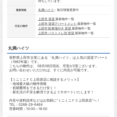
待ちしています。
丸満ハイツ
- 毎日情報更新中
最新情報
上田市 賃貸
最新物件一覧
上田市 賃貸アパートメント
最新物件一覧
付近の物件
上田市 駐車場付き 賃貸
最新物件一覧
上田市 バストイレ別 賃貸
最新物件一覧
丸満ハイツ
長野県上田市古里にある「丸満ハイツ」は人気の賃貸アパート
（1982年築）です。
こちらの物件は、 08月08日現在、空室が2室ございます。
お問い合わせいただければ、すぐに内見が可能です。
【ミニミニＦＣ上田原店に相談するメリット】
・地域最大級の物件情報
・初期費用をできるだけ安く！
・新生活の不安を解消できるようサポートいたします！
内見や資料請求などはお気軽に”ミニミニＦＣ上田原店”へ！
TEL：
0268-29-6464
営業時間：10:00～18:00