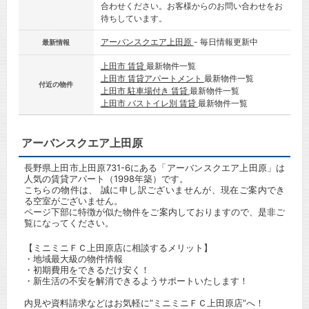
合わせください。お客様からのお問い合わせをお
待ちしています。
アーバンスクエア上田原
- 毎日情報更新中
最新情報
上田市 賃貸
最新物件一覧
上田市 賃貸アパートメント
最新物件一覧
付近の物件
上田市 駐車場付き 賃貸
最新物件一覧
上田市 バストイレ別 賃貸
最新物件一覧
アーバンスクエア上田原
長野県上田市上田原731-6にある「アーバンスクエア上田原」は
人気の賃貸アパート（1998年築）です。
こちらの物件は、 誠に申し訳ございませんが、現在ご案内でき
る空室がございません。
ページ下部に特徴が似た物件をご案内しておりますので、是非ご
覧になってください。
【ミニミニＦＣ上田原店に相談するメリット】
・地域最大級の物件情報
・初期費用をできるだけ安く！
・新生活の不安を解消できるようサポートいたします！
内見や資料請求などはお気軽に”ミニミニＦＣ上田原店”へ！