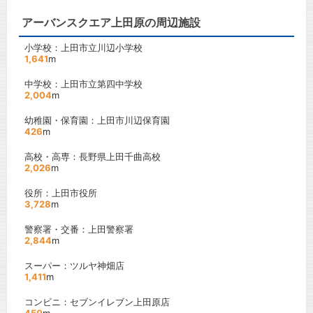
アーバンスクエア上田原の周辺施設
小学校：上田市立川辺小学校
1,641
m
中学校：上田市立第四中学校
2,004
m
幼稚園・保育園：上田市川辺保育園
426
m
高校・高専：長野県上田千曲高校
2,026
m
役所：上田市役所
3,728
m
警察署・交番：上田警察署
2,844
m
スーパー：ツルヤ神畑店
1,411
m
コンビニ：セブンイレブン上田原店