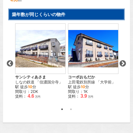
450
m
築年数が同じくらいの物件
トステ
サンシティあさま
コーポおもだか
フォー
しなの鉄道
「
信濃国分寺
」
上田電鉄別所線
「
大学前
」
しなの
」駅 徒
駅 徒歩
10
分
駅 徒歩
10
分
駅 徒
間取り：2DK
間取り：1K
間取り
4.6
3.9
賃料：
賃料：
賃料：
万円
万円