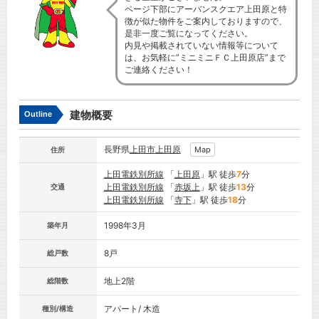
ページ下部にアーバンスクエア上田原と特
徴が似た物件をご案内しておりますので、
是非一度ご覧になってください。
内見や掲載されていない情報等について
は、お気軽に”ミニミニＦＣ上田原店”まで
ご連絡ください！
建物概要
Outline
長野県
上田市
上田原
Map
住所
上田電鉄別所線
「
上田原
」駅 徒歩
7
分
上田電鉄別所線
「
赤坂上
」駅 徒歩
13
分
交通
上田電鉄別所線
「
寺下
」駅 徒歩
18
分
1998年3月
築年月
8戸
総戸数
地上2階
総階数
アパート/ 木造
種別/構造