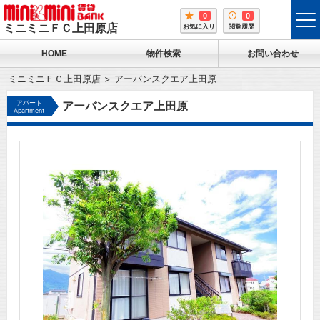
0
0
tog
ミニミニＦＣ上田原店
お気に入り
閲覧履歴
me
HOME
物件検索
お問い合わせ
ミニミニＦＣ上田原店
アーバンスクエア上田原
アパート
アーバンスクエア上田原
Apartment