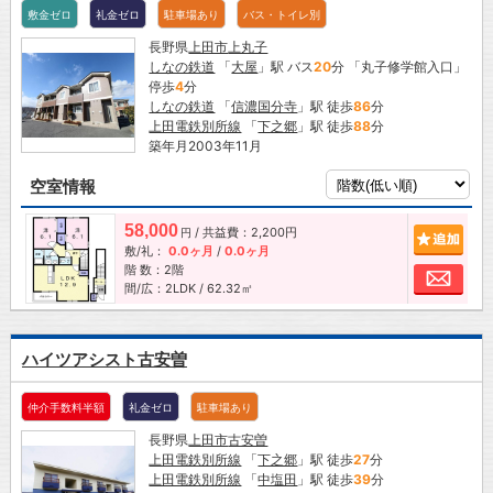
敷金ゼロ
礼金ゼロ
駐車場あり
バス・トイレ別
長野県
上田市
上丸子
しなの鉄道
「
大屋
」駅 バス
20
分 「丸子修学館入口」
停歩
4
分
しなの鉄道
「
信濃国分寺
」駅 徒歩
86
分
上田電鉄別所線
「
下之郷
」駅 徒歩
88
分
築年月2003年11月
空室情報
58,000
/ 共益費：2,200円
追加
円
敷/礼：
0.0ヶ月
/
0.0ヶ月
階 数：2階
お問
間/広：2LDK / 62.32㎡
ハイツアシスト古安曽
仲介手数料半額
礼金ゼロ
駐車場あり
長野県
上田市
古安曽
上田電鉄別所線
「
下之郷
」駅 徒歩
27
分
上田電鉄別所線
「
中塩田
」駅 徒歩
39
分