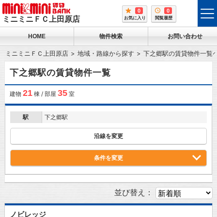
0
0
tog
ミニミニＦＣ上田原店
お気に入り
閲覧履歴
me
HOME
物件検索
お問い合わせ
ミニミニＦＣ上田原店
地域・路線から探す
下之郷駅の賃貸物件一覧
下之郷駅の賃貸物件一覧
21
35
建物
棟 / 部屋
室
駅
下之郷駅
沿線を変更
条件を変更
並び替え：
ノビレッジ