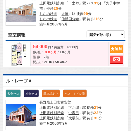
上田電鉄別所線
「
下之郷
」駅 バス
31
分 「丸子中学
前」停歩
25
分
しなの鉄道
「
大屋
」駅 徒歩
99
分
しなの鉄道
「
信濃国分寺
」駅 徒歩
116
分
築年月2007年9月
空室情報
54,000
/ 共益費：4,100円
追加
円
敷/礼：
0.0ヶ月
/
1.0ヶ月
階 数：2階
お問
間/広：2LDK / 58.48㎡
ル・レーブＡ
敷金ゼロ
礼金ゼロ
駐車場あり
バス・トイレ別
長野県
上田市
古安曽
上田電鉄別所線
「
下之郷
」駅 徒歩
21
分
上田電鉄別所線
「
中塩田
」駅 徒歩
23
分
上田電鉄別所線
「
大学前
」駅 徒歩
33
分
築年月2006年9月