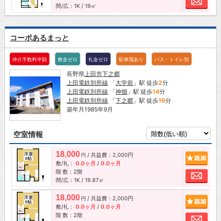
間/広：1K / 19㎡
コーポあるまっと
仲介手数料半額
敷金ゼロ
礼金ゼロ
駐車場あり
バス・トイレ別
長野県
上田市
下之郷
上田電鉄別所線
「
大学前
」駅 徒歩
2
分
上田電鉄別所線
「
神畑
」駅 徒歩
14
分
上田電鉄別所線
「
下之郷
」駅 徒歩
16
分
築年月1985年9月
空室情報
18,000
/ 共益費：2,000円
追加
円
敷/礼：
0.0ヶ月
/
0.0ヶ月
階 数：2階
お問
間/広：1K / 19.87㎡
18,000
/ 共益費：2,000円
追加
円
敷/礼：
0.0ヶ月
/
0.0ヶ月
階 数：2階
お問