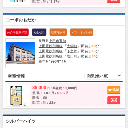
間/広：1K / 19.87㎡
コーポおもだか
仲介手数料半額
礼金ゼロ
駐車場あり
バス・トイレ別
長野県
上田市
五加
上田電鉄別所線
「
大学前
」駅 徒歩
10
分
上田電鉄別所線
「
下之郷
」駅 徒歩
13
分
上田電鉄別所線
「
塩田町
」駅 徒歩
14
分
築年月1996年11月
空室情報
39,000
/ 共益費：3,000円
追加
円
敷/礼：
1.0ヶ月
/
0.0ヶ月
階 数：1階
お問
間/広：1K / 23㎡
シルバーハイツ