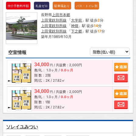
仲介手数料半額
礼金ゼロ
駐車場あり
バス・トイレ別
長野県
上田市
本郷
上田電鉄別所線
「
大学前
」駅 徒歩
2
分
上田電鉄別所線
「
神畑
」駅 徒歩
14
分
上田電鉄別所線
「
下之郷
」駅 徒歩
17
分
築年月1985年10月
空室情報
34,000
/ 共益費：2,000円
追加
円
敷/礼：
1.0ヶ月
/
0.0ヶ月
階 数：2階
お問
間/広：2K / 27.82㎡
34,000
/ 共益費：2,000円
追加
円
敷/礼：
1.0ヶ月
/
0.0ヶ月
階 数：1階
お問
間/広：2K / 27.82㎡
ソレイユみつい