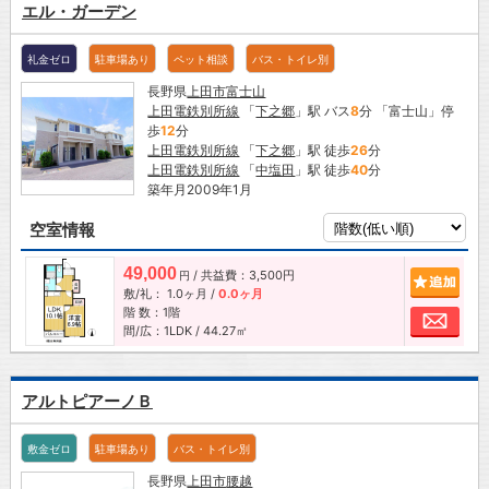
エル・ガーデン
礼金ゼロ
駐車場あり
ペット相談
バス・トイレ別
長野県
上田市
富士山
上田電鉄別所線
「
下之郷
」駅 バス
8
分 「富士山」停
歩
12
分
上田電鉄別所線
「
下之郷
」駅 徒歩
26
分
上田電鉄別所線
「
中塩田
」駅 徒歩
40
分
築年月2009年1月
空室情報
49,000
/ 共益費：3,500円
追加
円
敷/礼：
1.0ヶ月
/
0.0ヶ月
階 数：1階
お問
間/広：1LDK / 44.27㎡
アルトピアーノＢ
敷金ゼロ
駐車場あり
バス・トイレ別
長野県
上田市
腰越