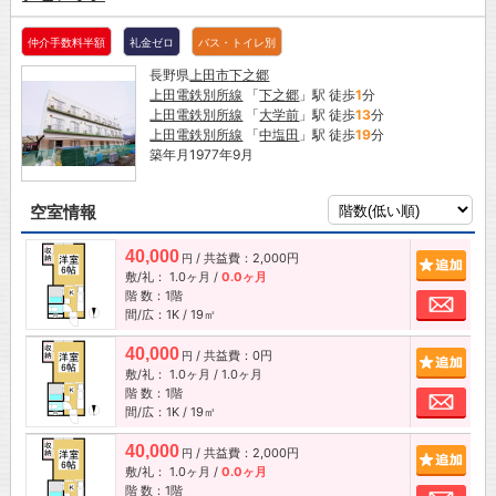
仲介手数料半額
礼金ゼロ
バス・トイレ別
長野県
上田市
下之郷
上田電鉄別所線
「
下之郷
」駅 徒歩
1
分
上田電鉄別所線
「
大学前
」駅 徒歩
13
分
上田電鉄別所線
「
中塩田
」駅 徒歩
19
分
築年月1977年9月
空室情報
40,000
/ 共益費：2,000円
追加
円
敷/礼：
1.0ヶ月
/
0.0ヶ月
階 数：1階
お問
間/広：1K / 19㎡
40,000
/ 共益費：0円
追加
円
敷/礼：
1.0ヶ月
/
1.0ヶ月
階 数：1階
お問
間/広：1K / 19㎡
40,000
/ 共益費：2,000円
追加
円
敷/礼：
1.0ヶ月
/
0.0ヶ月
階 数：1階
お問