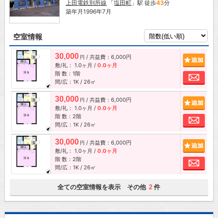
上田電鉄別所線
「
塩田町
」駅 徒歩
43
分
築年月1996年7月
空室情報
30,000
/ 共益費：6,000円
追加
円
敷/礼：
1.0ヶ月
/
0.0ヶ月
階 数：1階
お問
間/広：1K / 26㎡
30,000
/ 共益費：6,000円
追加
円
敷/礼：
1.0ヶ月
/
0.0ヶ月
階 数：2階
お問
間/広：1K / 26㎡
30,000
/ 共益費：6,000円
追加
円
敷/礼：
1.0ヶ月
/
0.0ヶ月
階 数：2階
お問
間/広：1K / 26㎡
全ての空室情報を表示 その他
件
2