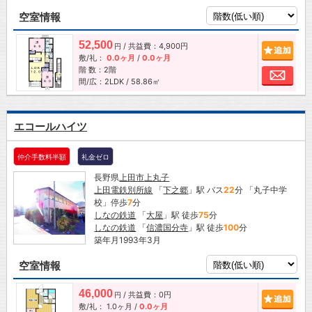
空室情報
52,500
/ 共益費：4,900円
追加
円
敷/礼：
0.0ヶ月
/
0.0ヶ月
階 数：2階
お問
間/広：2LDK / 58.86㎡
エコールハイツ
仲介手数料半額
礼金ゼロ
長野県
上田市
上丸子
上田電鉄別所線
「
下之郷
」駅 バス
22
分 「丸子中学
校」停歩
7
分
しなの鉄道
「
大屋
」駅 徒歩
75
分
しなの鉄道
「
信濃国分寺
」駅 徒歩
100
分
築年月1993年3月
空室情報
46,000
/ 共益費：0円
追加
円
敷/礼：
1.0ヶ月
/
0.0ヶ月