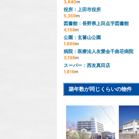
3,840
m
役所：上田市役所
5,359
m
図書館：長野県上田点字図書館
4,158
m
公園：玄蕃山公園
1,669
m
病院：医療法人友愛会千曲荘病院
3,198
m
スーパー：西友真田店
1,816
m
築年数が同じくらいの物件
2