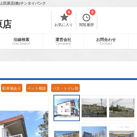
田原店(株)チンタイバンク
0
0
原店
お気に入り
閲覧履歴
沿線検索
運営会社
お問合わせ
Line Search
Company
Contact
駐車場あり
ペット相談
バス・トイレ別