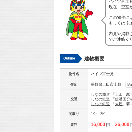
ハイツ富士
現在、空室
この物件に
もしくは 
内見や掲載
でご連絡く
建物概要
Outline
ハイツ富士見
物件名
長野県
上田市
上野
住所
Ma
しなの鉄道
「
上田
」駅
交通
しなの鉄道
「
信濃国分
しなの鉄道
「
大屋
」駅
間取り
1K ~ 3K
16,000
26,000
賃料
円 ~