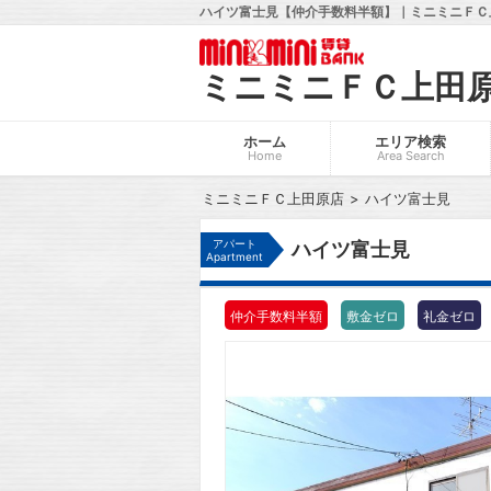
ハイツ富士見【仲介手数料半額】｜ミニミニＦＣ上
ミニミニＦＣ上田
ホーム
エリア検索
Home
Area Search
ミニミニＦＣ上田原店
ハイツ富士見
アパート
ハイツ富士見
Apartment
仲介手数料半額
敷金ゼロ
礼金ゼロ