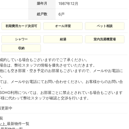
築年月
1987年12月
総戸数
6戸
初期費用カード決済可
オール洋室
ペット相談
シャワー
給湯
室内洗濯機置場
収納
ご成約している場合もございますのでご了承ください。
る場合は、弊社スタッフの情報を優先させていただきます。
の他にも空き部屋・空き予定のお部屋もございますので、メールやお電話に
い。
いては、メールやお電話にてお問い合わせください。お客様からのお問い合
す。
SOHO利用については、お部屋ごとに禁止とされている場合もございます
客様に代わって弊社スタッフが確認と交渉を行います。
報更新中
覧
ント
最新物件一覧