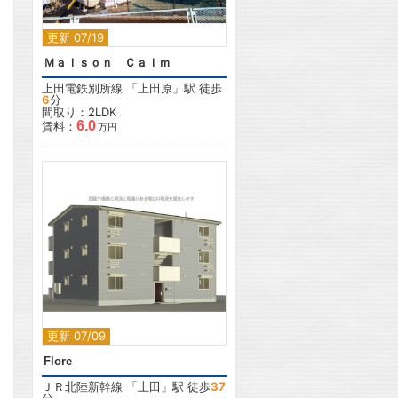
更新 07/19
Ｍａｉｓｏｎ Ｃａｌｍ
上田電鉄別所線
「
上田原
」駅 徒歩
6
分
間取り：2LDK
6.0
賃料：
万円
2
2
更新 07/09
Flore
ＪＲ北陸新幹線
「
上田
」駅 徒歩
37