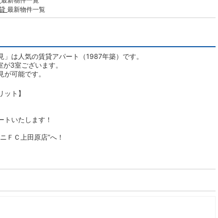
貸
最新物件一覧
賃貸
最新物件一覧
」は人気の賃貸アパート（1987年築）です。
空室が3室ございます。
見が可能です。
リット】
ートいたします！
ニＦＣ上田原店”へ！