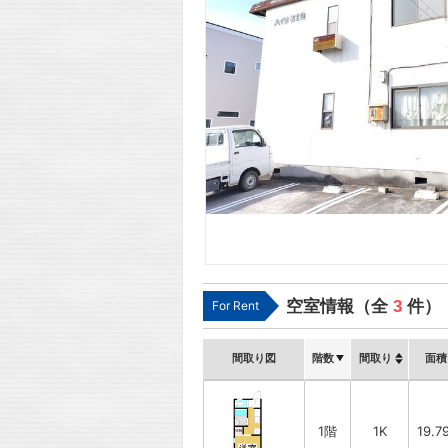
空室情報（全
3
件）
For Rent
間取り図
階数
間取り
面積
1階
1K
19.7