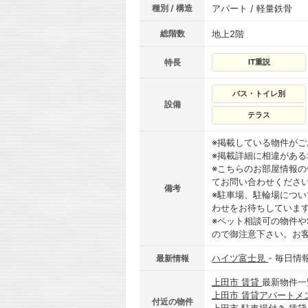
種別 / 構造
アパート / 軽量鉄骨
総階数
地上2階
特長
IT重説
バス・トイレ別
設備
テラス
※掲載している物件が
※掲載詳細に相違があ
※こちらのお部屋情報
てお問い合わせくださ
備考
※駐車場、駐輪場につ
わせをお待ちしていま
※ペット相談可の物件や
ので御注意下さい。お
ハイツ富士見
- 毎日情
最新情報
上田市 賃貸
最新物件一
上田市 賃貸アパートメ
付近の物件