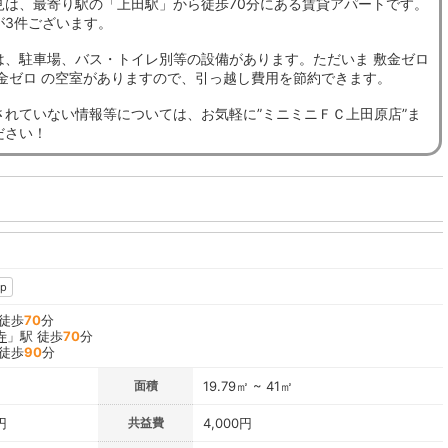
見は、最寄り駅の「上田駅」から徒歩70分にある賃貸アパートです。
が3件ございます。
は、駐車場、バス・トイレ別等の設備があります。ただいま 敷金ゼロ
礼金ゼロ の空室がありますので、引っ越し費用を節約できます。
されていない情報等については、お気軽に”ミニミニＦＣ上田原店”ま
ださい！
p
 徒歩
70
分
寺
」駅 徒歩
70
分
 徒歩
90
分
面積
19.79㎡ ~ 41㎡
円
共益費
4,000円