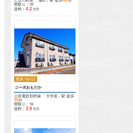
しなの鉄道
「
滋野
」駅 徒歩
40
分
間取り：1K
4.2
賃料：
万円
2
更新 08/02
コーポおもだか
上田電鉄別所線
「
大学前
」駅 徒歩
10
分
間取り：1K
3.9
賃料：
万円