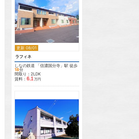
2
更新 08/01
ラフィネ
しなの鉄道
「
信濃国分寺
」駅 徒歩
18
分
間取り：2LDK
6.1
賃料：
万円
2