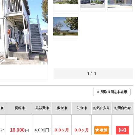
1
/
1
≫ 間取り図を非表示
賃料
共益費
敷金
礼金
お気に入り
お問合わせ
お
9㎡
16,000
4,000円
0.0ヶ月
0.0ヶ月
円