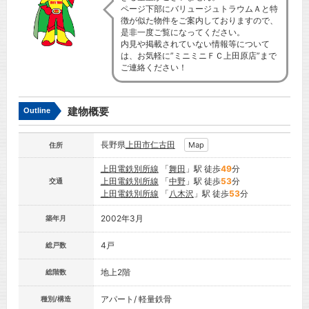
ページ下部にバリュージュトラウムＡと特
徴が似た物件をご案内しておりますので、
是非一度ご覧になってください。
内見や掲載されていない情報等について
は、お気軽に”ミニミニＦＣ上田原店”まで
ご連絡ください！
建物概要
Outline
長野県
上田市
仁古田
Map
住所
上田電鉄別所線
「
舞田
」駅 徒歩
49
分
上田電鉄別所線
「
中野
」駅 徒歩
53
分
交通
上田電鉄別所線
「
八木沢
」駅 徒歩
53
分
2002年3月
築年月
4戸
総戸数
地上2階
総階数
アパート/ 軽量鉄骨
種別/構造