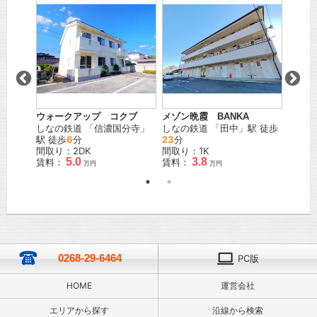
ウォークアップ コクブ
メゾン晩霞 BANKA
ウィル
駅 徒歩
しなの鉄道
「
信濃国分寺
」
しなの鉄道
「
田中
」駅 徒歩
上田電
駅 徒歩
6
分
23
分
駅 徒
間取り：2DK
間取り：1K
間取り
5.0
3.8
賃料：
賃料：
賃料：
万円
万円
0268-29-6464
PC版
HOME
運営会社
エリアから探す
沿線から検索