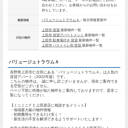
合わせください。お客様からのお問い合わせをお
待ちしています。
バリュージュトラウムＡ
- 毎日情報更新中
最新情報
上田市 賃貸
最新物件一覧
上田市 賃貸アパートメント
最新物件一覧
付近の物件
上田市 駐車場付き 賃貸
最新物件一覧
上田市 バストイレ別 賃貸
最新物件一覧
バリュージュトラウムＡ
長野県上田市仁古田にある「バリュージュトラウムＡ」は人気の
賃貸アパート（2002年築）です。
こちらの物件は、 誠に申し訳ございませんが、現在ご案内でき
る空室がございません。
ページ下部に特徴が似た物件をご案内しておりますので、是非ご
覧になってください。
【ミニミニＦＣ上田原店に相談するメリット】
・地域最大級の物件情報
・初期費用をできるだけ安く！
・新生活の不安を解消できるようサポートいたします！