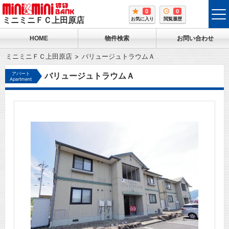
0
0
tog
ミニミニＦＣ上田原店
お気に入り
閲覧履歴
me
HOME
物件検索
お問い合わせ
ミニミニＦＣ上田原店
バリュージュトラウムＡ
アパート
バリュージュトラウムＡ
Apartment