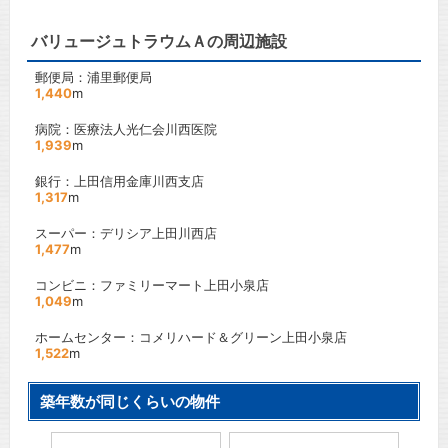
バリュージュトラウムＡの周辺施設
郵便局：浦里郵便局
1,440
m
病院：医療法人光仁会川西医院
1,939
m
銀行：上田信用金庫川西支店
1,317
m
スーパー：デリシア上田川西店
1,477
m
コンビニ：ファミリーマート上田小泉店
1,049
m
ホームセンター：コメリハード＆グリーン上田小泉店
1,522
m
築年数が同じくらいの物件