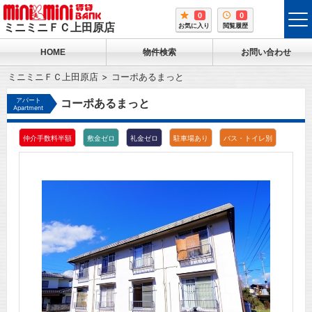
0
0
tog
ミニミニＦＣ上田原店
お気に入り
閲覧履歴
me
HOME
物件検索
お問い合わせ
ミニミニＦＣ上田原店
コーポあるまっと
アパート
コーポあるまっと
Apartment
仲介手数料半額
敷金ゼロ
礼金ゼロ
駐車場あり
バス・トイレ別