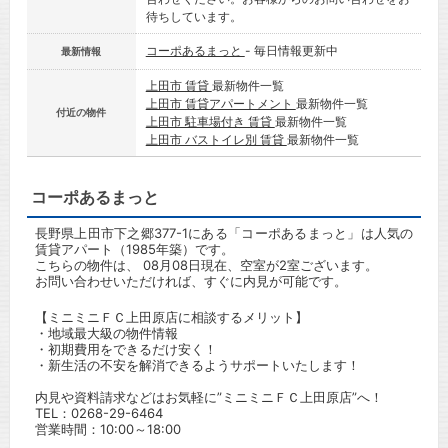
待ちしています。
コーポあるまっと
- 毎日情報更新中
最新情報
上田市 賃貸
最新物件一覧
上田市 賃貸アパートメント
最新物件一覧
付近の物件
上田市 駐車場付き 賃貸
最新物件一覧
上田市 バストイレ別 賃貸
最新物件一覧
コーポあるまっと
長野県上田市下之郷377-1にある「コーポあるまっと」は人気の
賃貸アパート（1985年築）です。
こちらの物件は、 08月08日現在、空室が2室ございます。
お問い合わせいただければ、すぐに内見が可能です。
【ミニミニＦＣ上田原店に相談するメリット】
・地域最大級の物件情報
・初期費用をできるだけ安く！
・新生活の不安を解消できるようサポートいたします！
内見や資料請求などはお気軽に”ミニミニＦＣ上田原店”へ！
TEL：
0268-29-6464
営業時間：10:00～18:00