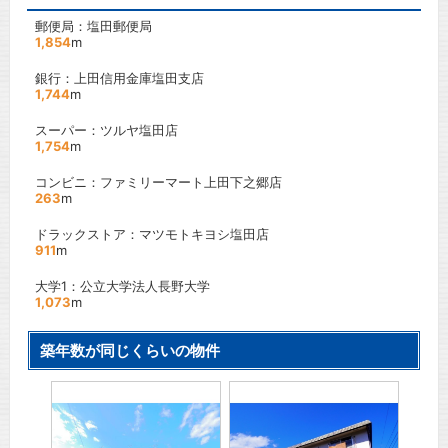
郵便局：塩田郵便局
1,854
m
銀行：上田信用金庫塩田支店
1,744
m
スーパー：ツルヤ塩田店
1,754
m
コンビニ：ファミリーマート上田下之郷店
263
m
ドラックストア：マツモトキヨシ塩田店
911
m
大学1：公立大学法人長野大学
1,073
m
築年数が同じくらいの物件