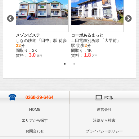
ション
メゾンピステ
コーポあるまっと
メゾン
分寺
」
しなの鉄道
「
田中
」駅 徒歩
上田電鉄別所線
「
大学前
」
しなの
22
分
駅 徒歩
2
分
20
分
間取り：2K
間取り：1K
間取り
3.0
1.8
賃料：
賃料：
賃料：
万円
万円
0268-29-6464
PC版
HOME
運営会社
エリアから探す
沿線から検索
お問合わせ
プライバシーポリシー