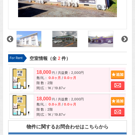
For Rent
空室情報（全
2
件）
18,000
/ 共益費：2,000円
追加
円
敷/礼：
0.0ヶ月
/
0.0ヶ月
階 数：2階
お問
間/広：1K / 19.87㎡
18,000
/ 共益費：2,000円
追加
円
敷/礼：
0.0ヶ月
/
0.0ヶ月
階 数：2階
お問
間/広：1K / 19.87㎡
物件に関するお問合わせはこちらから