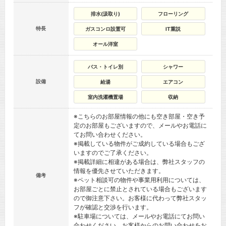
排水(汲取り)
フローリング
特長
ガスコンロ設置可
IT重説
オール洋室
バス・トイレ別
シャワー
設備
給湯
エアコン
室内洗濯機置場
収納
※こちらのお部屋情報の他にも空き部屋・空き予
定のお部屋もございますので、メールやお電話に
てお問い合わせください。
※掲載している物件がご成約している場合もござ
いますのでご了承ください。
※掲載詳細に相違がある場合は、弊社スタッフの
情報を優先させていただきます。
備考
※ペット相談可の物件や事業用利用については、
お部屋ごとに禁止とされている場合もございます
ので御注意下さい。お客様に代わって弊社スタッ
フが確認と交渉を行います。
※駐車場については、メールやお電話にてお問い
合わせください。お客様からのお問い合わせをお