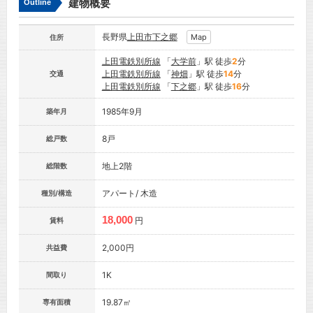
建物概要
Outline
長野県
上田市
下之郷
Map
住所
上田電鉄別所線
「
大学前
」駅 徒歩
2
分
上田電鉄別所線
「
神畑
」駅 徒歩
14
分
交通
上田電鉄別所線
「
下之郷
」駅 徒歩
16
分
1985年9月
築年月
8戸
総戸数
地上2階
総階数
アパート/ 木造
種別/構造
18,000
円
賃料
2,000円
共益費
1K
間取り
19.87㎡
専有面積