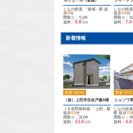
ルミエール（坂城）
シャーメ
しなの鉄道
「
坂城
」駅 徒
しなの鉄道
歩
9
分
徒歩
29
分
間取り：1LDK
間取り：3L
5.8
7.4
賃料：
賃料：
万円
新着情報
2
更新 08/02
更新 07/2
（仮）上田市住吉戸建A棟
シェソワ
ＪＲ長野新幹線
「
上田
」駅
しなの鉄道
徒歩
53
分
駅 徒歩
22
間取り：3LDK
間取り：1
13.0
4.4
賃料：
賃料：
万円