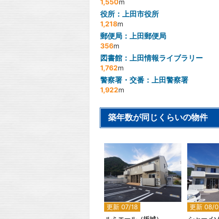
1,550
m
役所：上田市役所
1,218
m
郵便局：上田郵便局
356
m
図書館：上田情報ライブラリー
1,762
m
警察署・交番：上田警察署
1,922
m
築年数が同じくらいの物件
2
更新 07/18
更新 08/0