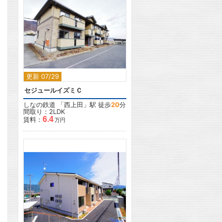
2
更新 07/29
セジュールイズミＣ
しなの鉄道
「
西上田
」駅 徒歩
20
分
間取り：2LDK
6.4
賃料：
万円
2