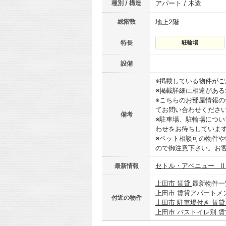
種別 / 構造
アパート / 木造
総階数
地上2階
特長
駐輪場
設備
※掲載している物件が
※掲載詳細に相違があ
※こちらのお部屋情報
てお問い合わせくださ
備考
※駐車場、駐輪場につ
わせをお待ちしていま
※ペット相談可の物件や
ので御注意下さい。お
セトル・アベニュー 
最新情報
上田市 賃貸
最新物件一
上田市 賃貸アパートメ
付近の物件
上田市 駐車場付き 賃
上田市 バストイレ別 