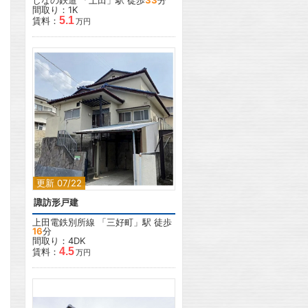
しなの鉄道
「
上田
」駅 徒歩
33
分
間取り：1K
5.1
賃料：
万円
2
更新 07/22
諏訪形戸建
上田電鉄別所線
「
三好町
」駅 徒歩
16
分
間取り：4DK
4.5
賃料：
万円