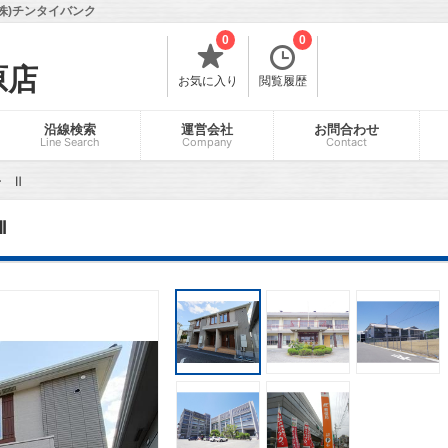
株)チンタイバンク
0
0
原店
お気に入り
閲覧履歴
沿線検索
運営会社
お問合わせ
Line Search
Company
Contact
 Ⅱ
Ⅱ