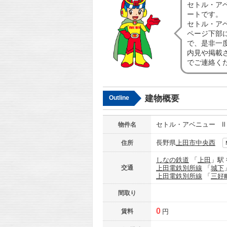
セトル・ア
ートです。
セトル・ア
ページ下部
で、是非一
内見や掲載
でご連絡く
建物概要
Outline
セトル・アベニュー Ⅱ
物件名
長野県
上田市
中央西
住所
しなの鉄道
「
上田
」駅
交通
上田電鉄別所線
「
城下
上田電鉄別所線
「
三好
間取り
0
賃料
円