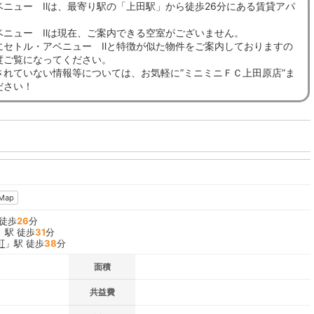
ベニュー Ⅱは、最寄り駅の「上田駅」から徒歩26分にある賃貸アパ
ベニュー Ⅱは現在、ご案内できる空室がございません。
にセトル・アベニュー Ⅱと特徴が似た物件をご案内しておりますの
度ご覧になってください。
されていない情報等については、お気軽に”ミニミニＦＣ上田原店”ま
ださい！
Map
 徒歩
26
分
」駅 徒歩
31
分
町
」駅 徒歩
38
分
面積
共益費