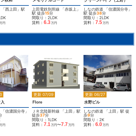
ゾン秋和
メモリアルコート
グリーンハイツ（上野）
「
西上田
」駅
上田電鉄別所線
「
赤坂上
」
しなの鉄道
「
信濃国分寺
」
駅 徒歩
15
分
駅 徒歩
38
分
DK
間取り：2LDK
間取り：2LDK
6.3
7.5
賃料：
賃料：
万円
万円
万円
2
2
2
2
3
更新 07/09
更新 06/27
常入
Flore
水野ビル
「
信濃国分寺
」
ＪＲ北陸新幹線
「
上田
」駅
しなの鉄道
「
上田
」駅 徒
分
徒歩
37
分
歩
9
分
K
間取り：1LDK
間取り：2K
7.1
7.7
6.0
賃料：
〜
賃料：
万円
万円
万円
万円