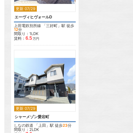
更新 07/29
エーヴィヒヴォールD
上田電鉄別所線
「
三好町
」駅 徒歩
12
分
間取り：1LDK
6.5
賃料：
万円
2
更新 07/29
シャーメゾン愛宕町
しなの鉄道
「
上田
」駅 徒歩
23
分
間取り：2LDK