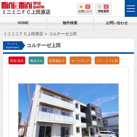
0
0
tog
ミニミニＦＣ上田原店
お気に入り
閲覧履歴
me
HOME
物件検索
お問い合わせ
ミニミニＦＣ上田原店
コルテーゼ上田
アパート
コルテーゼ上田
Apartment
新築/築浅
敷金ゼロ
駐車場あり
オートロック
バス・トイレ別