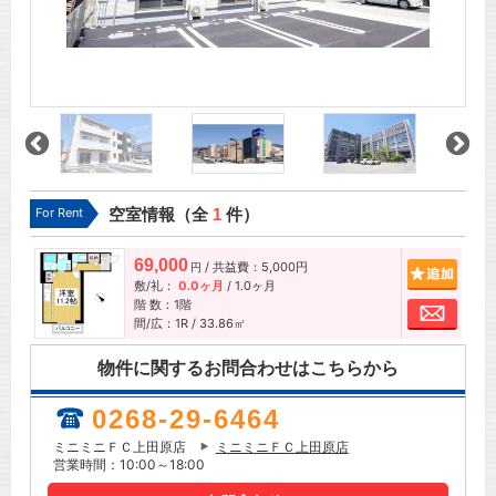
For Rent
空室情報（全
1
件）
69,000
/ 共益費：5,000円
追加
円
敷/礼：
0.0ヶ月
/
1.0ヶ月
階 数：1階
お問
間/広：1R / 33.86㎡
物件に関するお問合わせはこちらから
0268-29-6464
ミニミニＦＣ上田原店
ミニミニＦＣ上田原店
営業時間：10:00～18:00