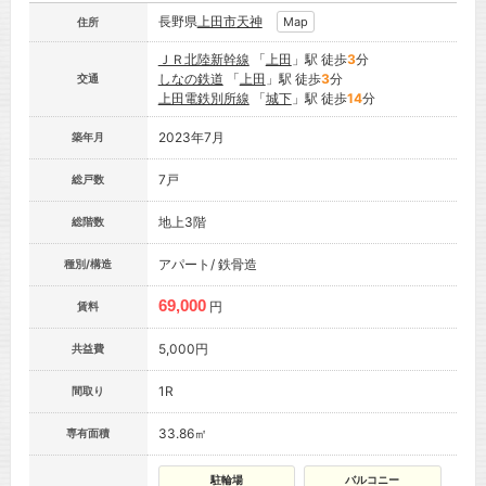
長野県
上田市
天神
Map
住所
ＪＲ北陸新幹線
「
上田
」駅 徒歩
3
分
しなの鉄道
「
上田
」駅 徒歩
3
分
交通
上田電鉄別所線
「
城下
」駅 徒歩
14
分
2023年7月
築年月
7戸
総戸数
地上3階
総階数
アパート/ 鉄骨造
種別/構造
69,000
円
賃料
5,000円
共益費
1R
間取り
33.86㎡
専有面積
駐輪場
バルコニー