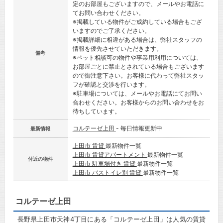
定のお部屋もございますので、メールやお電話に
てお問い合わせください。
※掲載している物件がご成約している場合もござ
いますのでご了承ください。
※掲載詳細に相違がある場合は、弊社スタッフの
情報を優先させていただきます。
備考
※ペット相談可の物件や事業用利用については、
お部屋ごとに禁止とされている場合もございます
ので御注意下さい。お客様に代わって弊社スタッ
フが確認と交渉を行います。
※駐車場については、メールやお電話にてお問い
合わせください。お客様からのお問い合わせをお
待ちしています。
コルテーゼ上田
- 毎日情報更新中
最新情報
上田市 賃貸
最新物件一覧
上田市 賃貸アパートメント
最新物件一覧
付近の物件
上田市 駐車場付き 賃貸
最新物件一覧
上田市 バストイレ別 賃貸
最新物件一覧
コルテーゼ上田
長野県上田市天神4丁目にある「コルテーゼ上田」は人気の賃貸