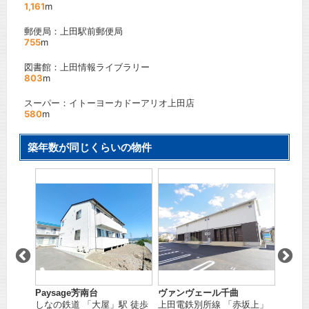
1,161
m
郵便局：上田駅前郵便局
755
m
図書館：上田情報ライブラリー
803
m
スーパー：イトーヨーカドーアリオ上田店
580
m
築年数が同じくらいの物件
ベル・
田
」駅
ＪＲ北
間取り：
賃料：
万円
Paysage芳南台
ヴァンヴェール千曲
しなの鉄道
「
大屋
」駅 徒歩
上田電鉄別所線
「
赤坂上
」