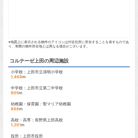
※地図上に表示される物件のアイコンは付近住所に所在することを表すものであ
り、実際の物件所在地とは異なる場合がございます。
コルテーゼ上田の周辺施設
小学校：上田市立清明小学校
1,468
m
中学校：上田市立第二中学校
905
m
幼稚園・保育園：聖マリア幼稚園
868
m
高校・高専：長野県上田高校
1,201
m
役所：上田市役所