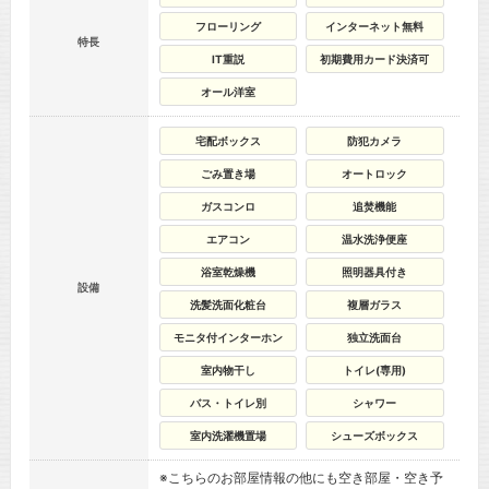
フローリング
インターネット無料
特長
IT重説
初期費用カード決済可
オール洋室
宅配ボックス
防犯カメラ
ごみ置き場
オートロック
ガスコンロ
追焚機能
エアコン
温水洗浄便座
浴室乾燥機
照明器具付き
設備
洗髪洗面化粧台
複層ガラス
モニタ付インターホン
独立洗面台
室内物干し
トイレ(専用)
バス・トイレ別
シャワー
室内洗濯機置場
シューズボックス
※こちらのお部屋情報の他にも空き部屋・空き予